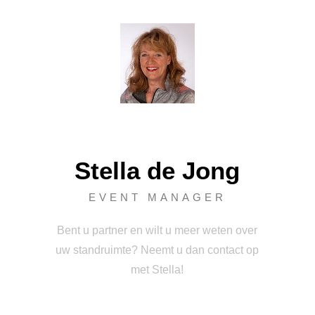
Stella de Jong
EVENT MANAGER
Bent u partner en wilt u meer weten over
uw standruimte? Neemt u dan contact op
met Stella!