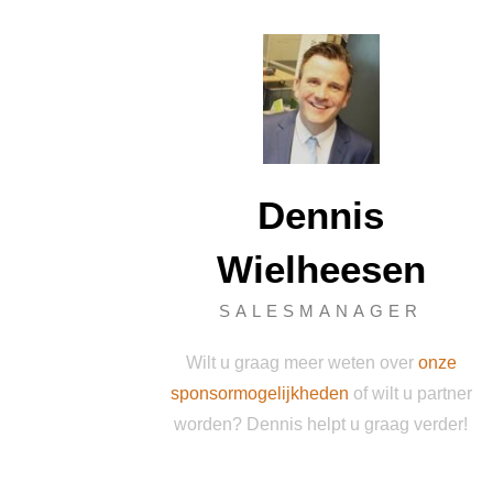
Dennis
Wielheesen
SALESMANAGER
Wilt u graag meer weten over
onze
sponsormogelijkheden
of wilt u partner
worden? Dennis helpt u graag verder!