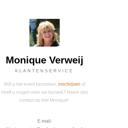
Monique Verweij
KLANTENSERVICE
Wilt u het event bezoeken,
inschrijven
of
heeft u vragen over uw bezoek? Neem dan
contact op met Monique!
E-mail: